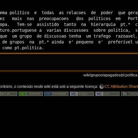
ema politico  e  todas  as relacoes  de  poder  que gera 
ez   mais  nas  preocupacoes   dos  politicos  em   Portu
opa.   Tem-se  assistido  tanto  na  hierarquia  pt.*  co
ture.portuguese a  varias discussoes  sobre politica,  se
que  um grupo  de discussao tenha  um trafego  razoavel. 
 de grupos  na  pt.* ainda  e' pequeno  e'  preferivel um
 como pt.politica.
wiki/grupos/apagados/pt.politica.
trário, o conteúdo neste wiki está sob a seguinte licença:
CC Attribution-Share