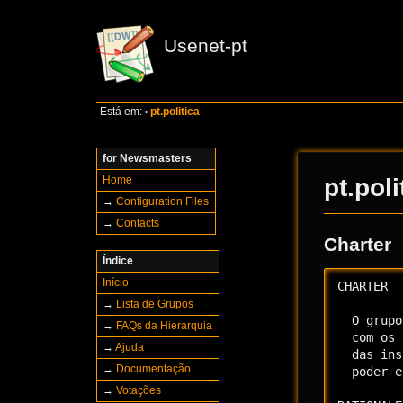
Usenet-pt
Está em:
pt.politica
•
for Newsmasters
Home
pt.pol
→
Configuration Files
→
Contacts
Charter
Índice
Início
CHARTER

→
Lista de Grupos
  O grupo
→
FAQs da Hierarquia
  com os 
→
Ajuda
  das ins
→
Documentação
  poder e
→
Votações