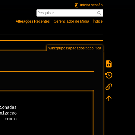
Iniciar sessão
Alterações Recentes
Gerenciador de Mídia
Índice
wiki:grupos:apagados:pt.politica
onadas

izacao

 com o
