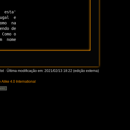
 esta'

gal  e

mo  na

ndo de

Como o

  nome

txt
· Última modificação em: 2021/02/13 18:22 (edição externa)
 Alike 4.0 International