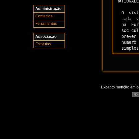
RATIONALE

Administração
  O  sist
Contactos
  cada  v
Ferramentas
  na  Eur
  soc.cul
  prever 
Associação
  numero 
Estatutos
  simples
Excepto menção em con