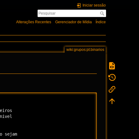
Iniciar sessão
Alterações Recentes
Gerenciador de Mídia
Índice
wiki:grupos:pt.binarios
iros

ivel

 sejam
