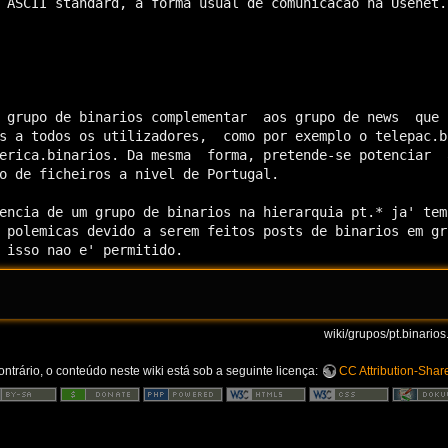
 ASCII standard, a forma usual de comunicacao na Usenet.

 grupo de binarios complementar  aos grupo de news  que n
s a todos os utilizadores,  como por exemplo o telepac.bi
erica.binarios. Da mesma  forma, pretende-se potenciar  a
o de ficheiros a nivel de Portugal.

encia de um grupo de binarios na hierarquia pt.* ja' tem 
 polemicas devido a serem feitos posts de binarios em gru
 isso nao e' permitido.
wiki/grupos/pt.binarios.
trário, o conteúdo neste wiki está sob a seguinte licença:
CC Attribution-Share