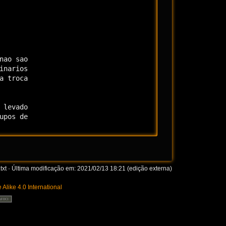
ao sao

narios

 troca

levado

pos de

txt
· Última modificação em: 2021/02/13 18:21 (edição externa)
 Alike 4.0 International