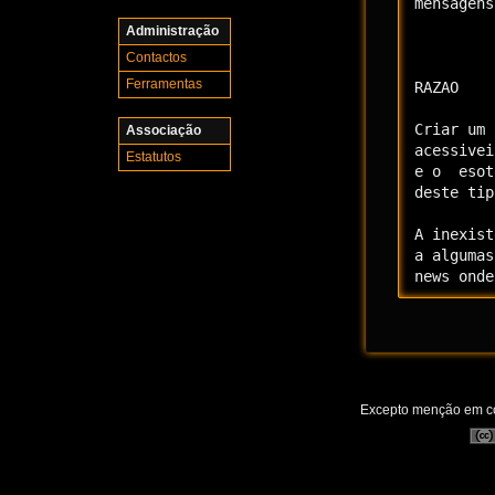
mensagens
Administração
Contactos
Ferramentas
RAZAO

Criar um 
Associação
acessivei
Estatutos
e o  esot
deste tip
A inexist
a algumas
news onde
Excepto menção em con