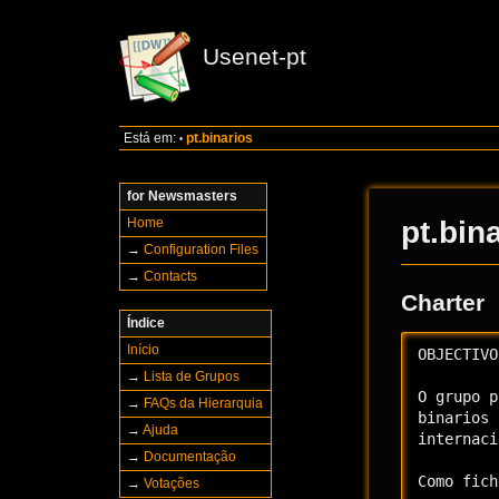
Usenet-pt
Está em:
pt.binarios
•
for Newsmasters
Home
pt.bin
→
Configuration Files
→
Contacts
Charter
Índice
Início
OBJECTIVO

→
Lista de Grupos
O grupo p
→
FAQs da Hierarquia
binarios 
→
Ajuda
internaci
→
Documentação
Como fich
→
Votações