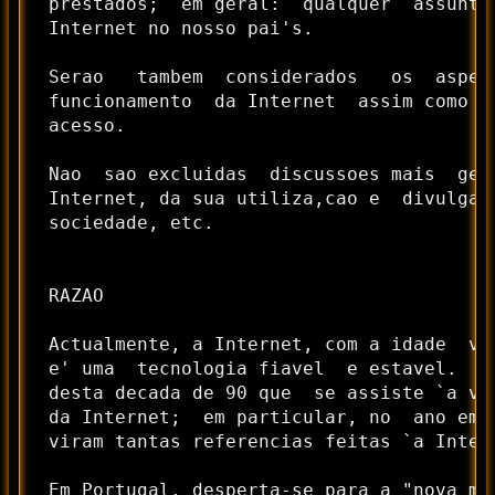
 prestados;  em geral:  qualquer  assunto
 Internet no nosso pai's.

 Serao   tambem  considerados   os  aspec
 funcionamento  da Internet  assim como  
 acesso.

 Nao  sao excluidas  discussoes mais  gen
 Internet, da sua utiliza,cao e  divulga,
 sociedade, etc.

 RAZAO

 Actualmente, a Internet, com a idade  ve
 e' uma  tecnologia fiavel  e estavel.  C
 desta decada de 90 que  se assiste `a ve
 da Internet;  em particular, no  ano em 
 viram tantas referencias feitas `a Intern
 Em Portugal, desperta-se para a "nova mo