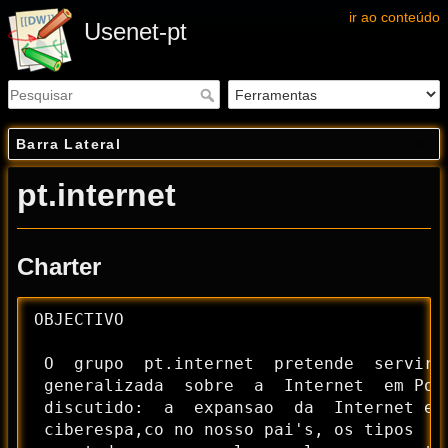
ir ao conteúdo
Usenet-pt
Barra Lateral
pt.internet
Charter
OBJECTIVO

 O  grupo  pt.internet  pretende  servir 
 generalizada  sobre  a  Internet  em Por
 discutido:  a  expansao  da  Internet em
 ciberespa,co no nosso pai's, os tipos  e