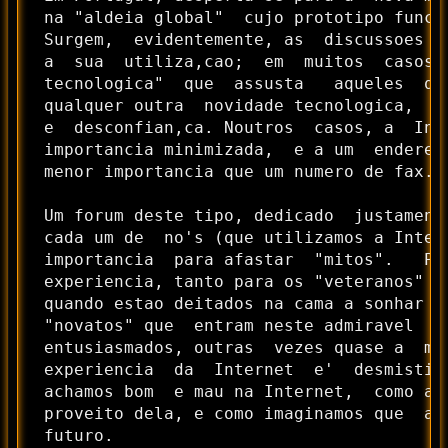
 na "aldeia global"  cujo prototipo funci
 Surgem,  evidentemente, as  discussoes (
 a  sua  utiliza,cao;  em  muitos  casos,
 tecnologica"  que  assusta   aqueles  qu
 qualquer outra  novidade tecnologica,  e
 e  desconfian,ca. Noutros  casos, a  Int
 importancia minimizada,  e a um  endere,
 menor importancia que um numero de fax...
 Um forum deste tipo, dedicado  justament
 cada um de  no's (que utilizamos a Inter
 importancia  para afastar  "mitos".   Pr
 experiencia, tanto para os "veteranos" q
 quando estao deitados na cama a sonhar c
 "novatos" que  entram neste admiravel  m
 entusiasmados, outras  vezes quase a  me
 experiencia  da  Internet  e'  desmistif
 achamos bom  e mau na Internet,  como a 
 proveito dela, e como imaginamos que  a 
 futuro.
