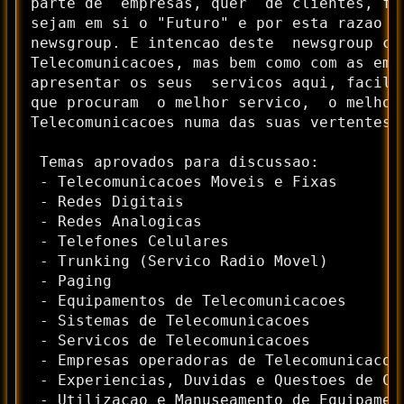
parte de  empresas, quer  de clientes, fa
sejam em si o "Futuro" e por esta razao a
newsgroup. E intencao deste  newsgroup co
Telecomunicacoes, mas bem como com as emp
apresentar os seus  servicos aqui, facili
que procuram  o melhor servico,  o melhor
Telecomunicacoes numa das suas vertentes.

 Temas aprovados para discussao:

 - Telecomunicacoes Moveis e Fixas

 - Redes Digitais

 - Redes Analogicas

 - Telefones Celulares

 - Trunking (Servico Radio Movel)

 - Paging

 - Equipamentos de Telecomunicacoes

 - Sistemas de Telecomunicacoes

 - Servicos de Telecomunicacoes

 - Empresas operadoras de Telecomunicacoes
 - Experiencias, Duvidas e Questoes de Cli
 - Utilizacao e Manuseamento de Equipament